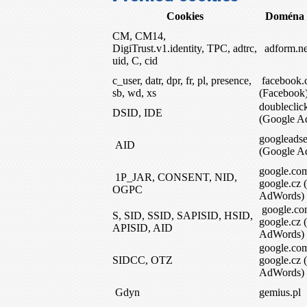
Cookies
Doména a
CM, CM14,
DigiTrust.v1.identity, TPC, adtrc,
adform.ne
uid, C, cid
c_user, datr, dpr, fr, pl, presence,
facebook.
sb, wd, xs
(Facebook
doubleclic
DSID, IDE
(Google A
googleadse
AID
(Google A
google.co
1P_JAR, CONSENT, NID,
google.cz 
OGPC
AdWords)
google.co
S, SID, SSID, SAPISID, HSID,
google.cz 
APISID, AID
AdWords)
google.co
SIDCC, OTZ
google.cz 
AdWords)
Gdyn
gemius.pl