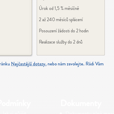
Úrok od 1,5 % měsíčně
2 až 240 měsíců splácení
Posouzení žádosti do 2 hodin
Realizace služby do 2 dnů
tránku
Nejčastější dotazy
, nebo nám zavolejte. Rádi Vám
Podmínky
Dokumenty
Jak si půjčit
Dokumenty plné moci