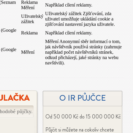
 (Seznam
Reklama
Například cílení reklamy.
Měření
Uživatelský zážitek Zjišťování, zda
Uživatelský
uživatel umožňuje ukládání cookie a
zážitek
zjišťování nastavení jazyka uživatele.
z (Google
Reklama
Například cílení reklamy.
Měření Anonymní sběr informací o tom,
jak návštěvník používá stránky (zahrnuje
z (Google
Měření
například počet návštěvníků stránek,
odkud přicházejí, jaké stránky na webu
navštívili).
ULAČKA
O IR PŮJČCE
uhodobé půjčky.
Od 50 000 Kč do 15 000 000 Kč
Půjčit si můžete na cokoliv chcete