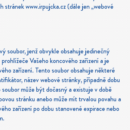
h stránek www.irpujcka.cz (dále jen „webové
vý soubor, jenž obvykle obsahuje jedinečný
do prohlížeče Vašeho koncového zařízení a je
vého zařízení. Tento soubor obsahuje některé
tifikátor, název webové stránky, případně dobu
o soubor může být dočasný a existuje v době
ebovou stránku anebo může mít trvalou povahu a
ového zařízení po dobu stanovené expirace nebo
m.