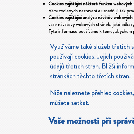
Cookies zajišťující některé funkce webových 
Vámi zvolených nastavení a usnadňují tak pr
Cookies zajišťující analýzu návštěv webových s
vaše návštěvy webových stránek, jaké odkazy j
Tyto informace používáme k tomu, abychom př
Využíváme také služeb třetích st
používají cookies. Jejich používá
údajů třetích stran. Bližší info
stránkách těchto třetích stran.
Níže naleznete přehled cookies,
můžete setkat.
Vaše možnosti při správ