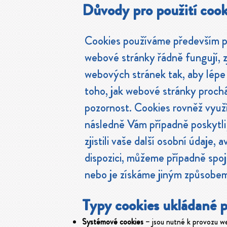
Důvody pro použití cook
Cookies používáme především pr
webové stránky řádně fungují, zji
webových stránek tak, aby lépe
toho, jak webové stránky prochá
pozornost. Cookies rovněž využí
následně Vám případně poskytli
zjistili vaše další osobní údaje,
dispozici, můžeme případně spoj
nebo je získáme jiným způsobe
Typy cookies ukládané 
Systémové cookies
– jsou nutné k provozu w