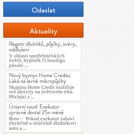
Odeslat
Aktuality
Registr dlužníků, půjčky, úvěry,
oddlužení
V oblasti spotřebitelských
úvěrů, hypoték či leasingu
...
působí
Nový byznys Home Creditu.
Láká na levné mikropůjčky
Skupina Home Credit rozšiřuje
své aktivity na úvěrovém trhu.
...
Přichází s
Ústavní soud: Exekutor
správně dostal 25x méně
Brno – Pokud exekutor zabaví
zbytečně a neúčelně dlužníkovi
...
auto a