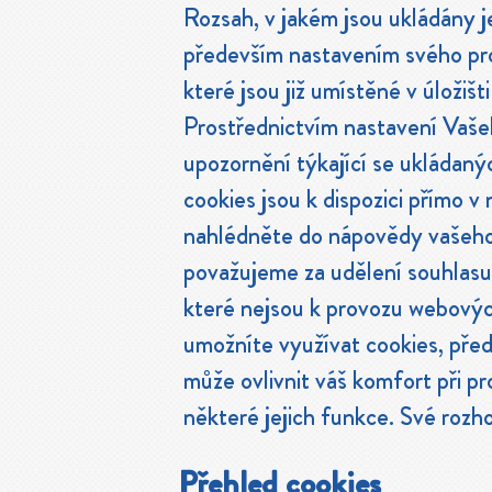
Rozsah, v jakém jsou ukládány j
především nastavením svého pro
které jsou již umístěné v úložišt
Prostřednictvím nastavení Vaš
upozornění týkající se ukládaný
cookies jsou k dispozici přímo v
nahlédněte do nápovědy vašeho 
považujeme za udělení souhlasu
které nejsou k provozu webovýc
umožníte využívat cookies, před
může ovlivnit váš komfort při 
některé jejich funkce. Své rozh
Přehled cookies