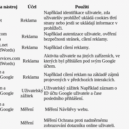
 nástroj
Účel
Použití
Například identifikace uživatele, zda
uživatelův prohlížeč ukládá cookies třetí
t
Reklama
strany nebo jestli se ukládají informace v
prohlížeči.
com
Například autentizace uživatele, ověření
Reklama
)
bezpečnosti stránek, cílení reklamy.
k.net
Reklama
Například cílení reklamy.
dWords)
Aktivita uživatele na jiných zařízeních, ve
rvices.com
Reklama
kterých byl přihlášen pod svým Google
dWords)
účtem.
m a
Například cílení reklam na základě zájmů
(Google
Reklama
projevených v předchozích interakcích.
m a
Uživatelský zážitek Například záznam o
Uživatelský
(Google
ID účtu Google uživatele a čase
zážitek
posledního přihlášení.
m a
(Google
Měření
Měření Návštěvy webu.
Měření Ochrana proti nadměrnému
Měření
zobrazování dotazníku online uživateli.