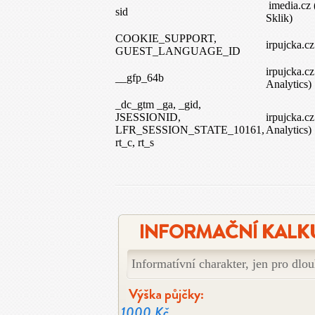
imedia.cz
sid
Sklik)
COOKIE_SUPPORT,
irpujcka.cz
GUEST_LANGUAGE_ID
irpujcka.c
__gfp_64b
Analytics)
_dc_gtm _ga, _gid,
JSESSIONID,
irpujcka.c
LFR_SESSION_STATE_10161,
Analytics)
rt_c, rt_s
INFORMAČNÍ KALK
Informatívní charakter, jen pro dlo
Výška půjčky:
1000 Kč