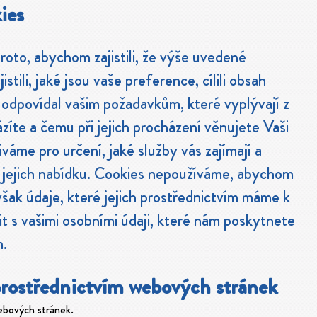
ies
oto, abychom zajistili, že výše uvedené
stili, jaké jsou vaše preference, cílili obsah
 odpovídal vašim požadavkům, které vyplývají z
zíte a čemu při jejich procházení věnujete Vaši
váme pro určení, jaké služby vás zajímají a
 jejich nabídku. Cookies nepoužíváme, abychom
 avšak údaje, které jejich prostřednictvím máme k
it s vašimi osobními údaji, které nám poskytnete
m.
prostřednictvím webových stránek
ebových stránek.